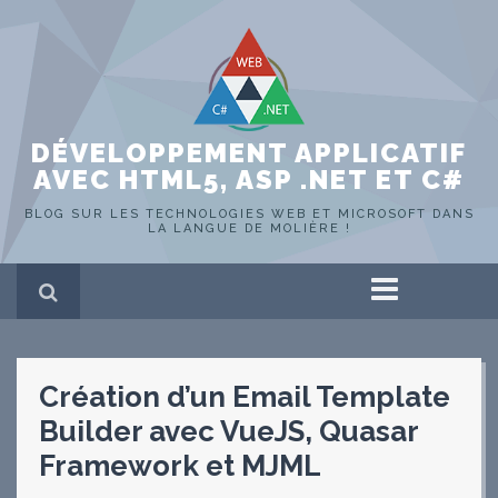
DÉVELOPPEMENT APPLICATIF
AVEC HTML5, ASP .NET ET C#
BLOG SUR LES TECHNOLOGIES WEB ET MICROSOFT DANS
LA LANGUE DE MOLIÈRE !
Accueil
ASP .NET
HTML 5
Création d’un Email Template
C#
SQL Server
Builder avec VueJS, Quasar
Portfolio
Hors-sujet
Framework et MJML
WEB