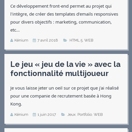
Applications
Ce développement front-end permet au projet qui
l'intègre, de créer des templates d'emails responsives
Jeux
pour divers objectifs : marketing, communication,
Vidéos
etc...
Contact
CV
Kénium
7 avril 2018
HTML 5
,
WEB
Le jeu « jeu de la vie » avec la
fonctionnalité multijoueur
Je vous laisse jeter un oeil sur ce projet que j'ai réalisé
pour une companie de recrutement basée à Hong
Kong.
Kénium
1 juin 2017
Jeux
,
Portfolio
,
WEB